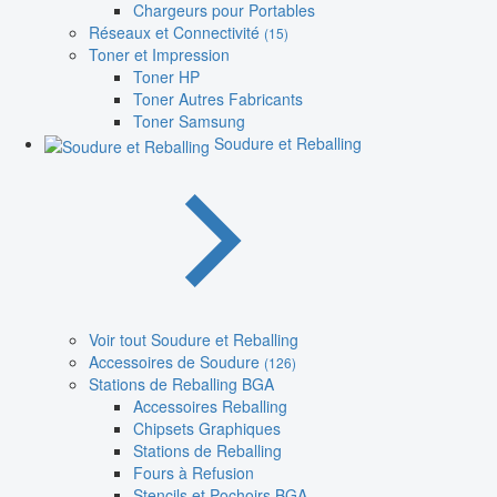
Chargeurs pour Portables
Réseaux et Connectivité
(15)
Toner et Impression
Toner HP
Toner Autres Fabricants
Toner Samsung
Soudure et Reballing
Voir tout Soudure et Reballing
Accessoires de Soudure
(126)
Stations de Reballing BGA
Accessoires Reballing
Chipsets Graphiques
Stations de Reballing
Fours à Refusion
Stencils et Pochoirs BGA