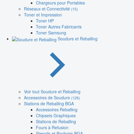
Chargeurs pour Portables
Réseaux et Connectivité
(15)
Toner et Impression
Toner HP
Toner Autres Fabricants
Toner Samsung
Soudure et Reballing
Voir tout Soudure et Reballing
Accessoires de Soudure
(126)
Stations de Reballing BGA
Accessoires Reballing
Chipsets Graphiques
Stations de Reballing
Fours à Refusion
Stencils et Pochoirs BGA