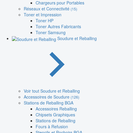
Chargeurs pour Portables
Réseaux et Connectivité
(15)
Toner et Impression
Toner HP
Toner Autres Fabricants
Toner Samsung
Soudure et Reballing
Voir tout Soudure et Reballing
Accessoires de Soudure
(126)
Stations de Reballing BGA
Accessoires Reballing
Chipsets Graphiques
Stations de Reballing
Fours à Refusion
Stencils et Pochoirs BGA