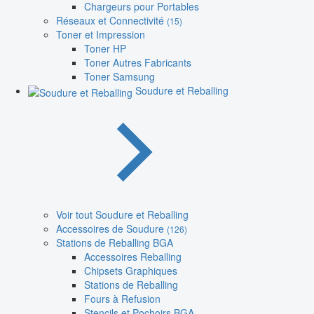
Chargeurs pour Portables
Réseaux et Connectivité
(15)
Toner et Impression
Toner HP
Toner Autres Fabricants
Toner Samsung
Soudure et Reballing
Voir tout Soudure et Reballing
Accessoires de Soudure
(126)
Stations de Reballing BGA
Accessoires Reballing
Chipsets Graphiques
Stations de Reballing
Fours à Refusion
Stencils et Pochoirs BGA