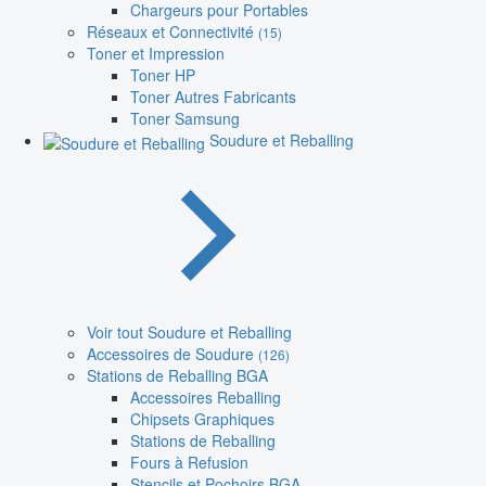
Chargeurs pour Portables
Réseaux et Connectivité
(15)
Toner et Impression
Toner HP
Toner Autres Fabricants
Toner Samsung
Soudure et Reballing
Voir tout Soudure et Reballing
Accessoires de Soudure
(126)
Stations de Reballing BGA
Accessoires Reballing
Chipsets Graphiques
Stations de Reballing
Fours à Refusion
Stencils et Pochoirs BGA