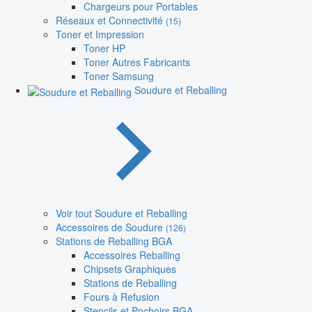
Chargeurs pour Portables
Réseaux et Connectivité
(15)
Toner et Impression
Toner HP
Toner Autres Fabricants
Toner Samsung
Soudure et Reballing
Voir tout Soudure et Reballing
Accessoires de Soudure
(126)
Stations de Reballing BGA
Accessoires Reballing
Chipsets Graphiques
Stations de Reballing
Fours à Refusion
Stencils et Pochoirs BGA