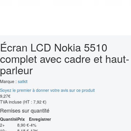
Écran LCD Nokia 5510
complet avec cadre et haut-
parleur
Marque :
satkit
Soyez le premier à donner votre avis sur ce produit
9
,
27
€
TVA incluse
(HT : 7,92 €)
Remises sur quantité
Quantité
Prix
Enregistrer
2+
8,90 €
-4%
10+
8,18 €
-12%