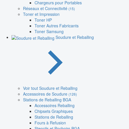
Chargeurs pour Portables
Réseaux et Connectivité
(15)
Toner et Impression
Toner HP
Toner Autres Fabricants
Toner Samsung
Soudure et Reballing
Voir tout Soudure et Reballing
Accessoires de Soudure
(126)
Stations de Reballing BGA
Accessoires Reballing
Chipsets Graphiques
Stations de Reballing
Fours à Refusion
Stencils et Pochoirs BGA