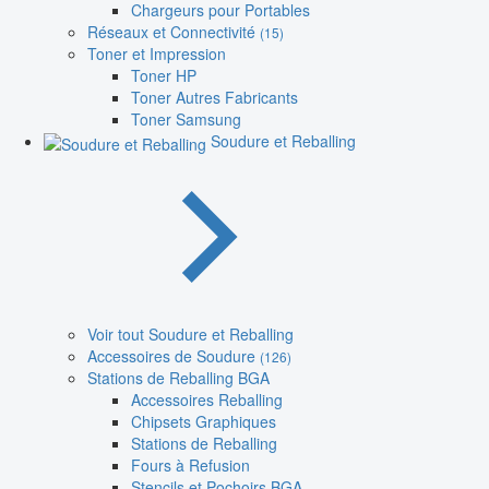
Chargeurs pour Portables
Réseaux et Connectivité
(15)
Toner et Impression
Toner HP
Toner Autres Fabricants
Toner Samsung
Soudure et Reballing
Voir tout Soudure et Reballing
Accessoires de Soudure
(126)
Stations de Reballing BGA
Accessoires Reballing
Chipsets Graphiques
Stations de Reballing
Fours à Refusion
Stencils et Pochoirs BGA