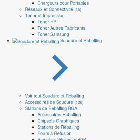
Chargeurs pour Portables
Réseaux et Connectivité
(15)
Toner et Impression
Toner HP
Toner Autres Fabricants
Toner Samsung
Soudure et Reballing
Voir tout Soudure et Reballing
Accessoires de Soudure
(126)
Stations de Reballing BGA
Accessoires Reballing
Chipsets Graphiques
Stations de Reballing
Fours à Refusion
Stencils et Pochoirs BGA