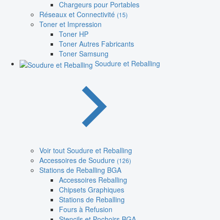
Chargeurs pour Portables
Réseaux et Connectivité
(15)
Toner et Impression
Toner HP
Toner Autres Fabricants
Toner Samsung
Soudure et Reballing
Voir tout Soudure et Reballing
Accessoires de Soudure
(126)
Stations de Reballing BGA
Accessoires Reballing
Chipsets Graphiques
Stations de Reballing
Fours à Refusion
Stencils et Pochoirs BGA