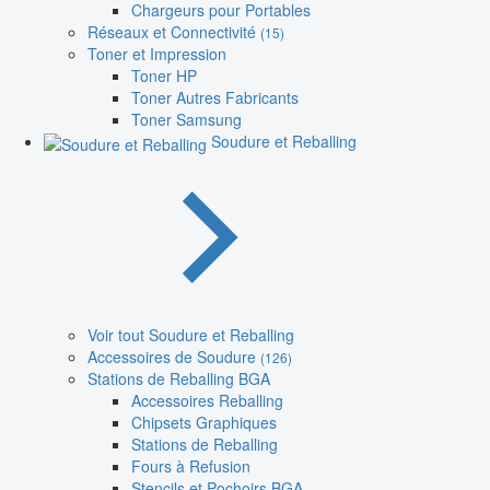
Chargeurs pour Portables
Réseaux et Connectivité
(15)
Toner et Impression
Toner HP
Toner Autres Fabricants
Toner Samsung
Soudure et Reballing
Voir tout Soudure et Reballing
Accessoires de Soudure
(126)
Stations de Reballing BGA
Accessoires Reballing
Chipsets Graphiques
Stations de Reballing
Fours à Refusion
Stencils et Pochoirs BGA