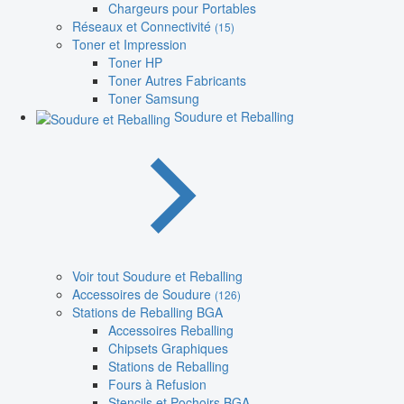
Chargeurs pour Portables
Réseaux et Connectivité
(15)
Toner et Impression
Toner HP
Toner Autres Fabricants
Toner Samsung
Soudure et Reballing
Voir tout Soudure et Reballing
Accessoires de Soudure
(126)
Stations de Reballing BGA
Accessoires Reballing
Chipsets Graphiques
Stations de Reballing
Fours à Refusion
Stencils et Pochoirs BGA