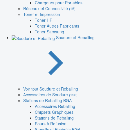
Chargeurs pour Portables
Réseaux et Connectivité
(15)
Toner et Impression
Toner HP
Toner Autres Fabricants
Toner Samsung
Soudure et Reballing
Voir tout Soudure et Reballing
Accessoires de Soudure
(126)
Stations de Reballing BGA
Accessoires Reballing
Chipsets Graphiques
Stations de Reballing
Fours à Refusion
Stencils et Pochoirs BGA