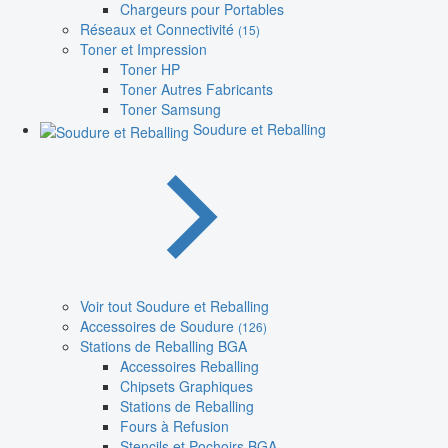
Chargeurs pour Portables
Réseaux et Connectivité
(15)
Toner et Impression
Toner HP
Toner Autres Fabricants
Toner Samsung
Soudure et Reballing
Voir tout Soudure et Reballing
Accessoires de Soudure
(126)
Stations de Reballing BGA
Accessoires Reballing
Chipsets Graphiques
Stations de Reballing
Fours à Refusion
Stencils et Pochoirs BGA