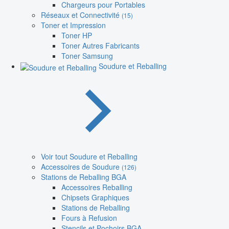
Chargeurs pour Portables
Réseaux et Connectivité
(15)
Toner et Impression
Toner HP
Toner Autres Fabricants
Toner Samsung
Soudure et Reballing
Voir tout Soudure et Reballing
Accessoires de Soudure
(126)
Stations de Reballing BGA
Accessoires Reballing
Chipsets Graphiques
Stations de Reballing
Fours à Refusion
Stencils et Pochoirs BGA