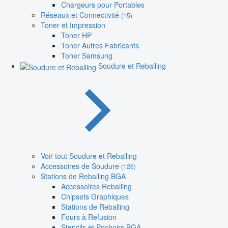
Chargeurs pour Portables
Réseaux et Connectivité
(15)
Toner et Impression
Toner HP
Toner Autres Fabricants
Toner Samsung
Soudure et Reballing
Voir tout Soudure et Reballing
Accessoires de Soudure
(126)
Stations de Reballing BGA
Accessoires Reballing
Chipsets Graphiques
Stations de Reballing
Fours à Refusion
Stencils et Pochoirs BGA