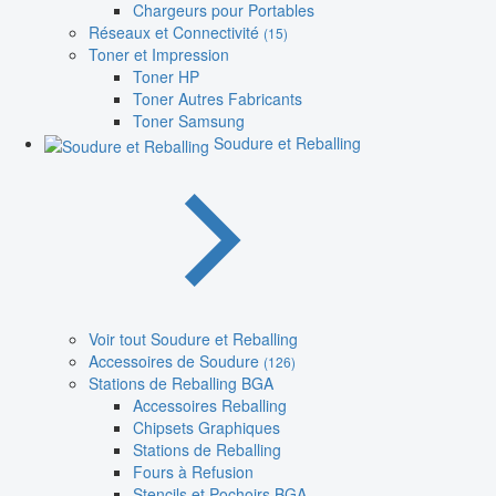
Chargeurs pour Portables
Réseaux et Connectivité
(15)
Toner et Impression
Toner HP
Toner Autres Fabricants
Toner Samsung
Soudure et Reballing
Voir tout Soudure et Reballing
Accessoires de Soudure
(126)
Stations de Reballing BGA
Accessoires Reballing
Chipsets Graphiques
Stations de Reballing
Fours à Refusion
Stencils et Pochoirs BGA