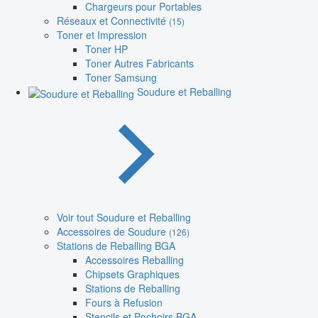
Chargeurs pour Portables
Réseaux et Connectivité
(15)
Toner et Impression
Toner HP
Toner Autres Fabricants
Toner Samsung
Soudure et Reballing
Voir tout Soudure et Reballing
Accessoires de Soudure
(126)
Stations de Reballing BGA
Accessoires Reballing
Chipsets Graphiques
Stations de Reballing
Fours à Refusion
Stencils et Pochoirs BGA