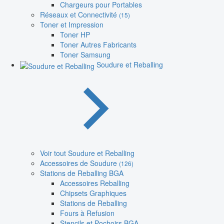
Chargeurs pour Portables
Réseaux et Connectivité
(15)
Toner et Impression
Toner HP
Toner Autres Fabricants
Toner Samsung
Soudure et Reballing
Voir tout Soudure et Reballing
Accessoires de Soudure
(126)
Stations de Reballing BGA
Accessoires Reballing
Chipsets Graphiques
Stations de Reballing
Fours à Refusion
Stencils et Pochoirs BGA