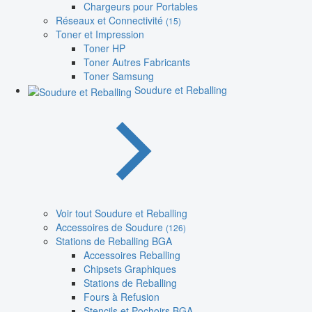
Chargeurs pour Portables
Réseaux et Connectivité
(15)
Toner et Impression
Toner HP
Toner Autres Fabricants
Toner Samsung
Soudure et Reballing
Voir tout Soudure et Reballing
Accessoires de Soudure
(126)
Stations de Reballing BGA
Accessoires Reballing
Chipsets Graphiques
Stations de Reballing
Fours à Refusion
Stencils et Pochoirs BGA