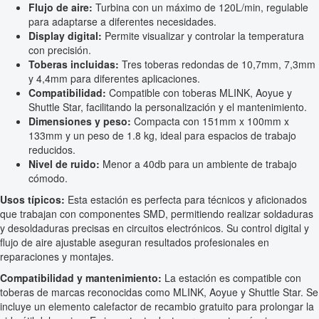
Flujo de aire:
Turbina con un máximo de 120L/min, regulable
para adaptarse a diferentes necesidades.
Display digital:
Permite visualizar y controlar la temperatura
con precisión.
Toberas incluidas:
Tres toberas redondas de 10,7mm, 7,3mm
y 4,4mm para diferentes aplicaciones.
Compatibilidad:
Compatible con toberas MLINK, Aoyue y
Shuttle Star, facilitando la personalización y el mantenimiento.
Dimensiones y peso:
Compacta con 151mm x 100mm x
133mm y un peso de 1.8 kg, ideal para espacios de trabajo
reducidos.
Nivel de ruido:
Menor a 40db para un ambiente de trabajo
cómodo.
Usos típicos:
Esta estación es perfecta para técnicos y aficionados
que trabajan con componentes SMD, permitiendo realizar soldaduras
y desoldaduras precisas en circuitos electrónicos. Su control digital y
flujo de aire ajustable aseguran resultados profesionales en
reparaciones y montajes.
Compatibilidad y mantenimiento:
La estación es compatible con
toberas de marcas reconocidas como MLINK, Aoyue y Shuttle Star. Se
incluye un elemento calefactor de recambio gratuito para prolongar la