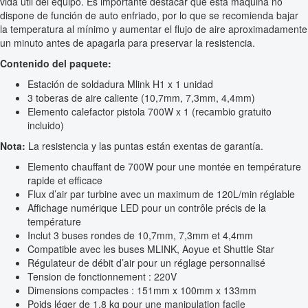
vida útil del equipo. Es importante destacar que esta máquina no
dispone de función de auto enfriado, por lo que se recomienda bajar
la temperatura al mínimo y aumentar el flujo de aire aproximadamente
un minuto antes de apagarla para preservar la resistencia.
Contenido del paquete:
Estación de soldadura Mlink H1 x 1 unidad
3 toberas de aire caliente (10,7mm, 7,3mm, 4,4mm)
Elemento calefactor pistola 700W x 1 (recambio gratuito
incluido)
Nota:
La resistencia y las puntas están exentas de garantía.
Elemento chauffant de 700W pour une montée en température
rapide et efficace
Flux d’air par turbine avec un maximum de 120L/min réglable
Affichage numérique LED pour un contrôle précis de la
température
Inclut 3 buses rondes de 10,7mm, 7,3mm et 4,4mm
Compatible avec les buses MLINK, Aoyue et Shuttle Star
Régulateur de débit d’air pour un réglage personnalisé
Tension de fonctionnement : 220V
Dimensions compactes : 151mm x 100mm x 133mm
Poids léger de 1.8 kg pour une manipulation facile