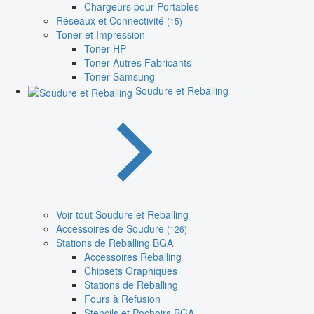
Chargeurs pour Portables
Réseaux et Connectivité
(15)
Toner et Impression
Toner HP
Toner Autres Fabricants
Toner Samsung
Soudure et Reballing
Voir tout Soudure et Reballing
Accessoires de Soudure
(126)
Stations de Reballing BGA
Accessoires Reballing
Chipsets Graphiques
Stations de Reballing
Fours à Refusion
Stencils et Pochoirs BGA