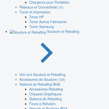
Chargeurs pour Portables
Réseaux et Connectivité
(15)
Toner et Impression
Toner HP
Toner Autres Fabricants
Toner Samsung
Soudure et Reballing
Voir tout Soudure et Reballing
Accessoires de Soudure
(126)
Stations de Reballing BGA
Accessoires Reballing
Chipsets Graphiques
Stations de Reballing
Fours à Refusion
Stencils et Pochoirs BGA