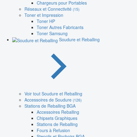
Chargeurs pour Portables
Réseaux et Connectivité
(15)
Toner et Impression
Toner HP
Toner Autres Fabricants
Toner Samsung
Soudure et Reballing
Voir tout Soudure et Reballing
Accessoires de Soudure
(126)
Stations de Reballing BGA
Accessoires Reballing
Chipsets Graphiques
Stations de Reballing
Fours à Refusion
Stencils et Pochoirs BGA