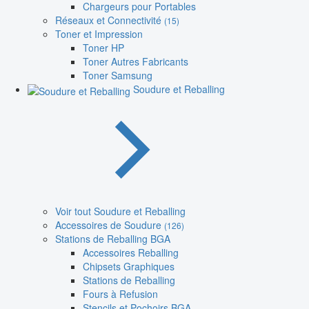
Chargeurs pour Portables
Réseaux et Connectivité
(15)
Toner et Impression
Toner HP
Toner Autres Fabricants
Toner Samsung
Soudure et Reballing
Voir tout Soudure et Reballing
Accessoires de Soudure
(126)
Stations de Reballing BGA
Accessoires Reballing
Chipsets Graphiques
Stations de Reballing
Fours à Refusion
Stencils et Pochoirs BGA