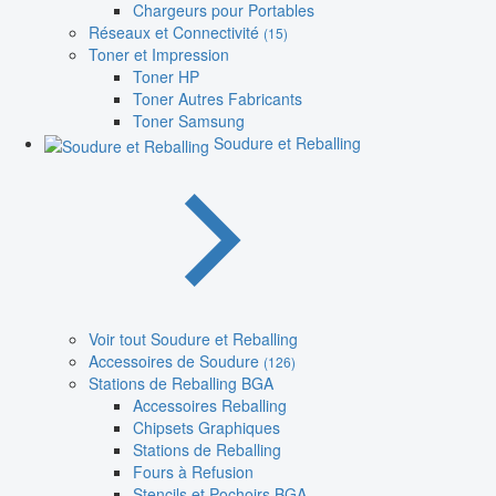
Chargeurs pour Portables
Réseaux et Connectivité
(15)
Toner et Impression
Toner HP
Toner Autres Fabricants
Toner Samsung
Soudure et Reballing
Voir tout Soudure et Reballing
Accessoires de Soudure
(126)
Stations de Reballing BGA
Accessoires Reballing
Chipsets Graphiques
Stations de Reballing
Fours à Refusion
Stencils et Pochoirs BGA