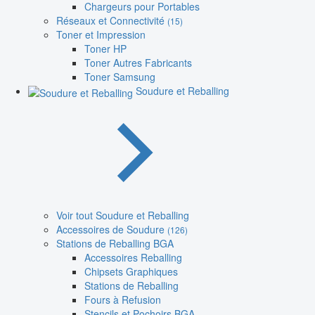
Chargeurs pour Portables
Réseaux et Connectivité
(15)
Toner et Impression
Toner HP
Toner Autres Fabricants
Toner Samsung
Soudure et Reballing
Voir tout Soudure et Reballing
Accessoires de Soudure
(126)
Stations de Reballing BGA
Accessoires Reballing
Chipsets Graphiques
Stations de Reballing
Fours à Refusion
Stencils et Pochoirs BGA