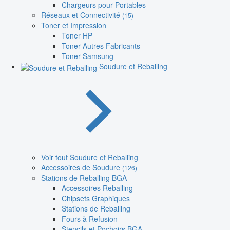
Chargeurs pour Portables
Réseaux et Connectivité
(15)
Toner et Impression
Toner HP
Toner Autres Fabricants
Toner Samsung
Soudure et Reballing
Voir tout Soudure et Reballing
Accessoires de Soudure
(126)
Stations de Reballing BGA
Accessoires Reballing
Chipsets Graphiques
Stations de Reballing
Fours à Refusion
Stencils et Pochoirs BGA