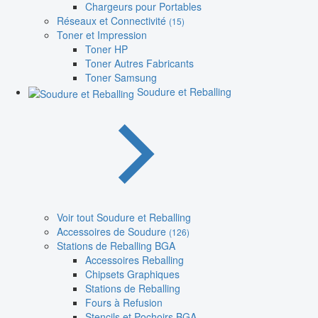
Chargeurs pour Portables
Réseaux et Connectivité
(15)
Toner et Impression
Toner HP
Toner Autres Fabricants
Toner Samsung
Soudure et Reballing
Voir tout Soudure et Reballing
Accessoires de Soudure
(126)
Stations de Reballing BGA
Accessoires Reballing
Chipsets Graphiques
Stations de Reballing
Fours à Refusion
Stencils et Pochoirs BGA