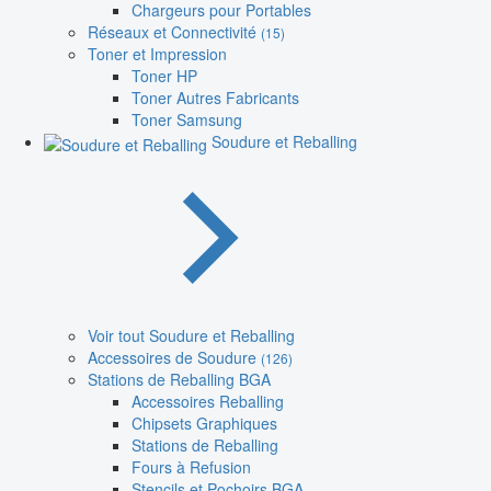
Chargeurs pour Portables
Réseaux et Connectivité
(15)
Toner et Impression
Toner HP
Toner Autres Fabricants
Toner Samsung
Soudure et Reballing
Voir tout Soudure et Reballing
Accessoires de Soudure
(126)
Stations de Reballing BGA
Accessoires Reballing
Chipsets Graphiques
Stations de Reballing
Fours à Refusion
Stencils et Pochoirs BGA