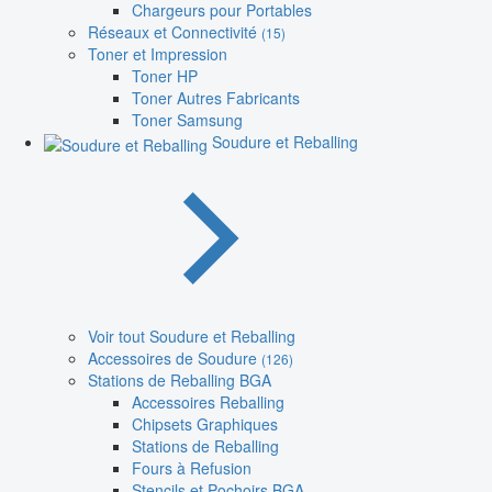
Chargeurs pour Portables
Réseaux et Connectivité
(15)
Toner et Impression
Toner HP
Toner Autres Fabricants
Toner Samsung
Soudure et Reballing
Voir tout Soudure et Reballing
Accessoires de Soudure
(126)
Stations de Reballing BGA
Accessoires Reballing
Chipsets Graphiques
Stations de Reballing
Fours à Refusion
Stencils et Pochoirs BGA