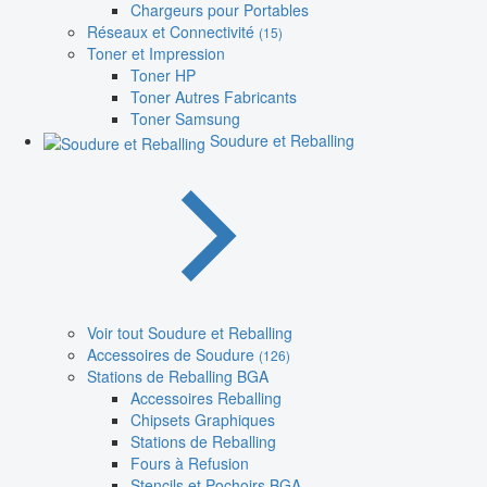
Chargeurs pour Portables
Réseaux et Connectivité
(15)
Toner et Impression
Toner HP
Toner Autres Fabricants
Toner Samsung
Soudure et Reballing
Voir tout Soudure et Reballing
Accessoires de Soudure
(126)
Stations de Reballing BGA
Accessoires Reballing
Chipsets Graphiques
Stations de Reballing
Fours à Refusion
Stencils et Pochoirs BGA