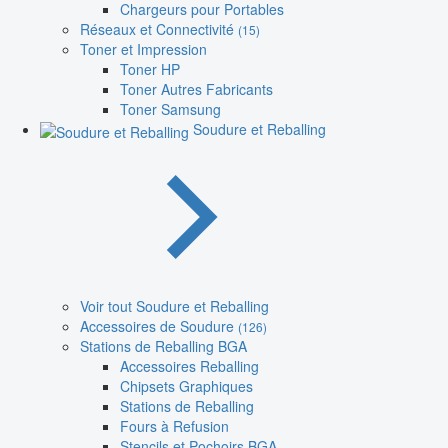
Chargeurs pour Portables
Réseaux et Connectivité
(15)
Toner et Impression
Toner HP
Toner Autres Fabricants
Toner Samsung
Soudure et Reballing
Voir tout Soudure et Reballing
Accessoires de Soudure
(126)
Stations de Reballing BGA
Accessoires Reballing
Chipsets Graphiques
Stations de Reballing
Fours à Refusion
Stencils et Pochoirs BGA