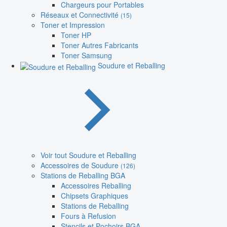
Chargeurs pour Portables
Réseaux et Connectivité
(15)
Toner et Impression
Toner HP
Toner Autres Fabricants
Toner Samsung
Soudure et Reballing
Voir tout Soudure et Reballing
Accessoires de Soudure
(126)
Stations de Reballing BGA
Accessoires Reballing
Chipsets Graphiques
Stations de Reballing
Fours à Refusion
Stencils et Pochoirs BGA