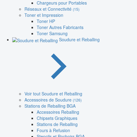
Chargeurs pour Portables
Réseaux et Connectivité
(15)
Toner et Impression
Toner HP
Toner Autres Fabricants
Toner Samsung
Soudure et Reballing
Voir tout Soudure et Reballing
Accessoires de Soudure
(126)
Stations de Reballing BGA
Accessoires Reballing
Chipsets Graphiques
Stations de Reballing
Fours à Refusion
Stencils et Pochoirs BGA