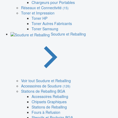
Chargeurs pour Portables
Réseaux et Connectivité
(15)
Toner et Impression
Toner HP
Toner Autres Fabricants
Toner Samsung
Soudure et Reballing
Voir tout Soudure et Reballing
Accessoires de Soudure
(126)
Stations de Reballing BGA
Accessoires Reballing
Chipsets Graphiques
Stations de Reballing
Fours à Refusion
Stencils et Pochoirs BGA