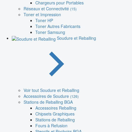
Chargeurs pour Portables
Réseaux et Connectivité
(15)
Toner et Impression
Toner HP
Toner Autres Fabricants
Toner Samsung
Soudure et Reballing
Voir tout Soudure et Reballing
Accessoires de Soudure
(126)
Stations de Reballing BGA
Accessoires Reballing
Chipsets Graphiques
Stations de Reballing
Fours à Refusion
Stencils et Pochoirs BGA