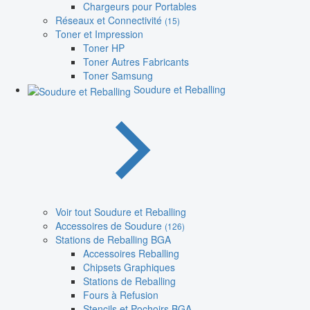
Chargeurs pour Portables
Réseaux et Connectivité
(15)
Toner et Impression
Toner HP
Toner Autres Fabricants
Toner Samsung
Soudure et Reballing
Voir tout Soudure et Reballing
Accessoires de Soudure
(126)
Stations de Reballing BGA
Accessoires Reballing
Chipsets Graphiques
Stations de Reballing
Fours à Refusion
Stencils et Pochoirs BGA