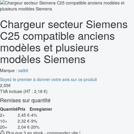
Chargeur secteur Siemens
C25 compatible anciens
modèles et plusieurs
modèles Siemens
Marque :
satkit
Soyez le premier à donner votre avis sur ce produit
2
,
55
€
TVA incluse
(HT : 2,18 €)
Remises sur quantité
Quantité
Prix
Enregistrer
2+
2,45 €
-4%
10+
2,32 €
-9%
20+
2,04 €
-20%
Plus que 3 en stock - commandez vite !