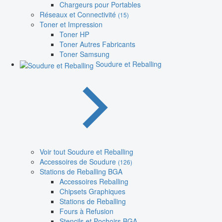
Chargeurs pour Portables
Réseaux et Connectivité
(15)
Toner et Impression
Toner HP
Toner Autres Fabricants
Toner Samsung
Soudure et Reballing
Voir tout Soudure et Reballing
Accessoires de Soudure
(126)
Stations de Reballing BGA
Accessoires Reballing
Chipsets Graphiques
Stations de Reballing
Fours à Refusion
Stencils et Pochoirs BGA