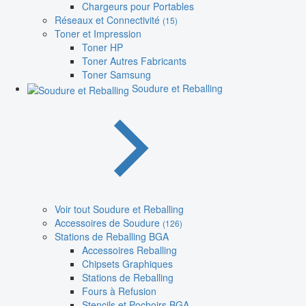
Chargeurs pour Portables
Réseaux et Connectivité
(15)
Toner et Impression
Toner HP
Toner Autres Fabricants
Toner Samsung
Soudure et Reballing
Voir tout Soudure et Reballing
Accessoires de Soudure
(126)
Stations de Reballing BGA
Accessoires Reballing
Chipsets Graphiques
Stations de Reballing
Fours à Refusion
Stencils et Pochoirs BGA