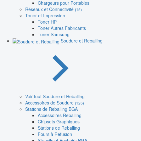
Chargeurs pour Portables
Réseaux et Connectivité
(15)
Toner et Impression
Toner HP
Toner Autres Fabricants
Toner Samsung
Soudure et Reballing
Voir tout Soudure et Reballing
Accessoires de Soudure
(126)
Stations de Reballing BGA
Accessoires Reballing
Chipsets Graphiques
Stations de Reballing
Fours à Refusion
Stencils et Pochoirs BGA