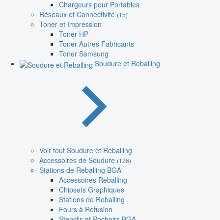
Chargeurs pour Portables
Réseaux et Connectivité
(15)
Toner et Impression
Toner HP
Toner Autres Fabricants
Toner Samsung
Soudure et Reballing
Voir tout Soudure et Reballing
Accessoires de Soudure
(126)
Stations de Reballing BGA
Accessoires Reballing
Chipsets Graphiques
Stations de Reballing
Fours à Refusion
Stencils et Pochoirs BGA