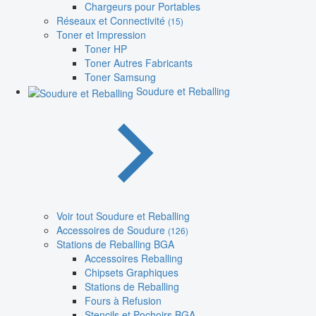
Chargeurs pour Portables
Réseaux et Connectivité
(15)
Toner et Impression
Toner HP
Toner Autres Fabricants
Toner Samsung
Soudure et Reballing
Voir tout Soudure et Reballing
Accessoires de Soudure
(126)
Stations de Reballing BGA
Accessoires Reballing
Chipsets Graphiques
Stations de Reballing
Fours à Refusion
Stencils et Pochoirs BGA