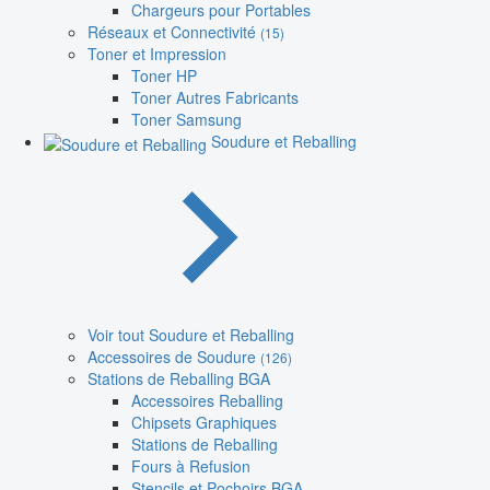
Chargeurs pour Portables
Réseaux et Connectivité
(15)
Toner et Impression
Toner HP
Toner Autres Fabricants
Toner Samsung
Soudure et Reballing
Voir tout Soudure et Reballing
Accessoires de Soudure
(126)
Stations de Reballing BGA
Accessoires Reballing
Chipsets Graphiques
Stations de Reballing
Fours à Refusion
Stencils et Pochoirs BGA