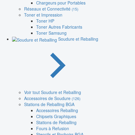
Chargeurs pour Portables
Réseaux et Connectivité
(15)
Toner et Impression
Toner HP
Toner Autres Fabricants
Toner Samsung
Soudure et Reballing
Voir tout Soudure et Reballing
Accessoires de Soudure
(126)
Stations de Reballing BGA
Accessoires Reballing
Chipsets Graphiques
Stations de Reballing
Fours à Refusion
Stencils et Pochoirs BGA