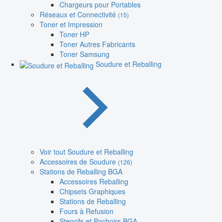
Chargeurs pour Portables
Réseaux et Connectivité
(15)
Toner et Impression
Toner HP
Toner Autres Fabricants
Toner Samsung
Soudure et Reballing
Voir tout Soudure et Reballing
Accessoires de Soudure
(126)
Stations de Reballing BGA
Accessoires Reballing
Chipsets Graphiques
Stations de Reballing
Fours à Refusion
Stencils et Pochoirs BGA