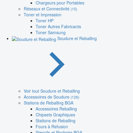
Chargeurs pour Portables
Réseaux et Connectivité
(15)
Toner et Impression
Toner HP
Toner Autres Fabricants
Toner Samsung
Soudure et Reballing
Voir tout Soudure et Reballing
Accessoires de Soudure
(126)
Stations de Reballing BGA
Accessoires Reballing
Chipsets Graphiques
Stations de Reballing
Fours à Refusion
Stencils et Pochoirs BGA