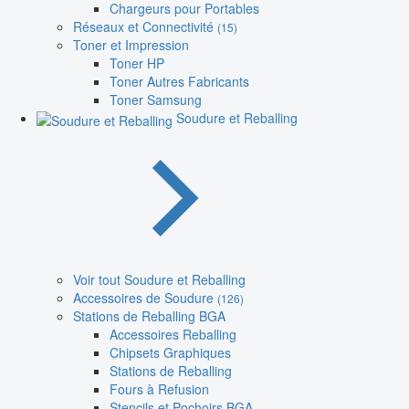
Chargeurs pour Portables
Réseaux et Connectivité
(15)
Toner et Impression
Toner HP
Toner Autres Fabricants
Toner Samsung
Soudure et Reballing
Voir tout Soudure et Reballing
Accessoires de Soudure
(126)
Stations de Reballing BGA
Accessoires Reballing
Chipsets Graphiques
Stations de Reballing
Fours à Refusion
Stencils et Pochoirs BGA