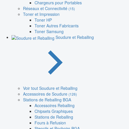
Chargeurs pour Portables
Réseaux et Connectivité
(15)
Toner et Impression
Toner HP
Toner Autres Fabricants
Toner Samsung
Soudure et Reballing
Voir tout Soudure et Reballing
Accessoires de Soudure
(126)
Stations de Reballing BGA
Accessoires Reballing
Chipsets Graphiques
Stations de Reballing
Fours à Refusion
Stencils et Pochoirs BGA