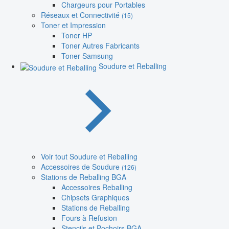
Chargeurs pour Portables
Réseaux et Connectivité
(15)
Toner et Impression
Toner HP
Toner Autres Fabricants
Toner Samsung
Soudure et Reballing
Voir tout Soudure et Reballing
Accessoires de Soudure
(126)
Stations de Reballing BGA
Accessoires Reballing
Chipsets Graphiques
Stations de Reballing
Fours à Refusion
Stencils et Pochoirs BGA