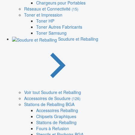
Chargeurs pour Portables
Réseaux et Connectivité
(15)
Toner et Impression
Toner HP
Toner Autres Fabricants
Toner Samsung
Soudure et Reballing
Voir tout Soudure et Reballing
Accessoires de Soudure
(126)
Stations de Reballing BGA
Accessoires Reballing
Chipsets Graphiques
Stations de Reballing
Fours à Refusion
Stencils et Pochoirs BGA